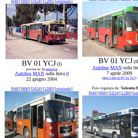
[
640
] [
800
] [
1024
] [
1280
] [
originale
]
BV 01 YCJ
(II
BV 01 YCJ
(I)
Autobus
MAN
sulla li
proviene da:
Innsbruck
7 aprile 2009
Autobus
MAN
sulla linea
0
(altre 3 foto di BV 01 YCJ)
22 giugno 2004
Foto regalata da:
Valentin 
[
640
] [
800
] [
1024
] [
1280
] [
originale
]
[
640
] [
800
] [
1024
] [
1280
] [
or