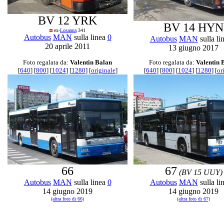
BV 12 YRK
BV 14 HYN
ex-
Losanna
341
Autobus
MAN
sulla linea
0
Autobus
MAN
sulla li
20 aprile 2011
13 giugno 2017
Foto regalata da:
Valentin Balan
Foto regalata da:
Valentin 
[
640
] [
800
] [
1024
] [
1280
] [
originale
]
[
640
] [
800
] [
1024
] [
1280
] [
or
66
67
(BV 15 UUY)
Autobus
MAN
sulla linea
0
Autobus
MAN
sulla li
14 giugno 2019
14 giugno 2019
(altra foto di 66)
(altra foto di 67)