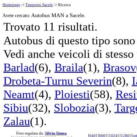
Homepage
->
Trasporto Sacele
-> Ricerca
Autobus MAN a Sacele.
Avete cercato:
11
Trovato
risultati.
Autobus di questo tipo sono s
Vedi anche veicoli di stesso 
Barlad
(6),
Braila
(1),
Brasov
Drobeta-Turnu Severin
(8),
I
Neamt
(4),
Ploiesti
(58),
Resi
Sibiu
(32),
Slobozia
(3),
Targ
Zalau
(1).
Foto regalata da:
Silviu Sintea
[
640
] [
800
] [
1024
] [
1280
] [
or