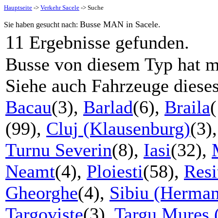
Hauptseite
->
Verkehr Sacele
-> Suche
Busse MAN in Sacele.
Sie haben gesucht nach:
11
Ergebnisse gefunden.
Busse von diesem Typ hat m
Siehe auch Fahrzeuge diese
Bacau
(3),
Barlad
(6),
Braila
(99),
Cluj (Klausenburg)
(3)
Turnu Severin
(8),
Iasi
(32),
Neamt
(4),
Ploiesti
(58),
Resi
Gheorghe
(4),
Sibiu (Herman
Targoviste
(3),
Targu Mures 