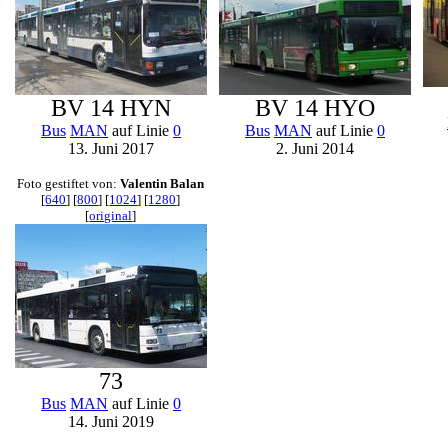
BV 14 HYN
BV 14 HYO
Bus
MAN
auf Linie
0
Bus
MAN
auf Linie
0
13. Juni 2017
2. Juni 2014
Foto gestiftet von:
Valentin Balan
[
640
] [
800
] [
1024
] [
1280
]
[
original
]
73
Bus
MAN
auf Linie
0
14. Juni 2019