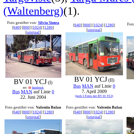
(Waltenberg)
(1).
Foto gestiftet von:
Silviu Sintea
Foto
[
640
] [
800
] [
1024
] [
1280
]
[
640
] [
800
] [
1024
] [
1280
]
[
original
]
[
original
]
BV 01 YCJ
(II)
BV 01 YCJ
(I)
Bus
MAN
auf Linie
0
aus:
Innsbruck
7. April 2009
Bus
MAN
auf Linie
0
(noch 3 Fotos mit BV 01 YCJ)
22. Juni 2004
Foto gestiftet von:
Valentin Balan
Foto gestiftet von:
Valentin Balan
[
640
] [
800
] [
1024
] [
1280
]
[
640
] [
800
] [
1024
] [
1280
]
[
original
]
[
original
]