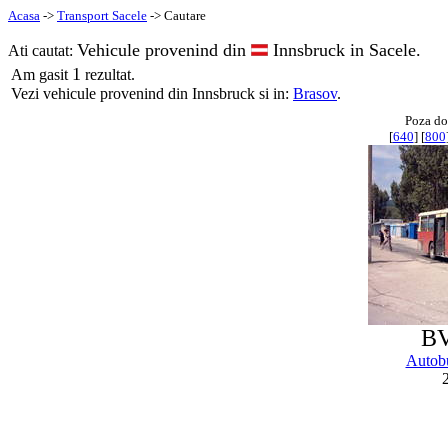
Acasa
->
Transport Sacele
-> Cautare
Vehicule provenind din
Innsbruck in Sacele.
Ati cautat:
1
Am gasit
rezultat.
Vezi vehicule provenind din Innsbruck si in:
Brasov
.
Poza do
[
640
] [
800
BV
Autob