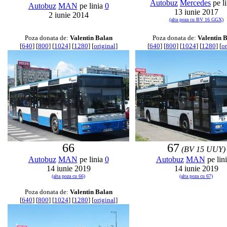
Autobuz
Mercedes
pe l
Autobuz
MAN
pe linia
0
13 iunie 2017
2 iunie 2014
(alta poza cu BV 16 GGX)
Poza donata de:
Valentin Balan
Poza donata de:
Valentin 
[
640
] [
800
] [
1024
] [
1280
] [
original
]
[
640
] [
800
] [
1024
] [
1280
] [
or
66
67
(BV 15 UUY)
Autobuz
MAN
pe linia
0
Autobuz
MAN
pe lin
14 iunie 2019
14 iunie 2019
(alta poza cu 66)
(alta poza cu 67)
Poza donata de:
Valentin Balan
[
640
] [
800
] [
1024
] [
1280
] [
original
]