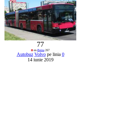
77
ex-
Berna
267
Autobuz
Volvo
pe linia
0
14 iunie 2019