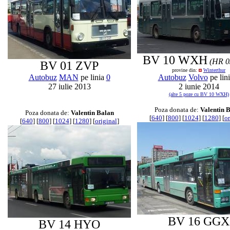
BV 10 WXH
(HR 0
BV 01 ZVP
provine din:
Winterthur
Autobuz
MAN
pe linia
0
Autobuz
Volvo
pe lin
27 iulie 2013
2 iunie 2014
(alte 5 poze cu BV 10 WXH)
Poza donata de:
Valentin 
Poza donata de:
Valentin Balan
[
640
] [
800
] [
1024
] [
1280
] [
or
[
640
] [
800
] [
1024
] [
1280
] [
original
]
BV 16 GGX
BV 14 HYO