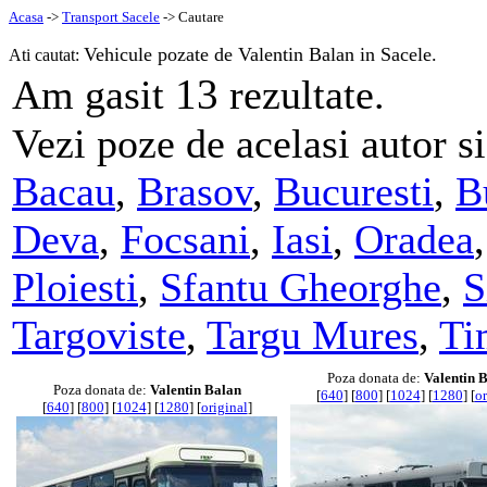
Acasa
->
Transport Sacele
-> Cautare
Vehicule pozate de Valentin Balan in Sacele.
Ati cautat:
13
Am gasit
rezultate.
Vezi poze de acelasi autor si
Bacau
,
Brasov
,
Bucuresti
,
B
Deva
,
Focsani
,
Iasi
,
Oradea
Ploiesti
,
Sfantu Gheorghe
,
S
Targoviste
,
Targu Mures
,
Ti
Poza donata de:
Valentin 
Poza donata de:
Valentin Balan
[
640
] [
800
] [
1024
] [
1280
] [
or
[
640
] [
800
] [
1024
] [
1280
] [
original
]